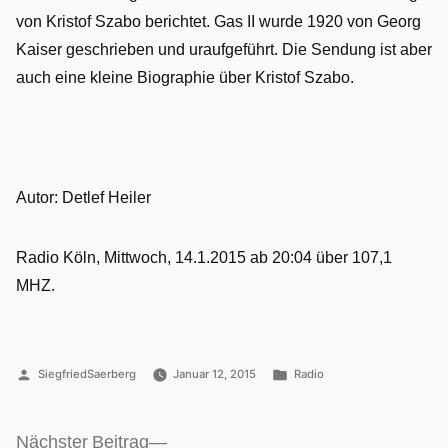
Theaterstück
von Kristof Szabo berichtet. Gas II wurde 1920 von Georg
Gas
Kaiser geschrieben und uraufgeführt. Die Sendung ist aber
II
auch eine kleine Biographie über Kristof Szabo.
Autor: Detlef Heiler
Radio Köln, Mittwoch, 14.1.2015 ab 20:04 über 107,1
MHZ.
Veröffentlicht
Veröffentlicht
SiegfriedSaerberg
Januar 12, 2015
Radio
von
unter
Nächster
Nächster Beitrag