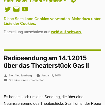
Start
News
Leichte Sprache
Twitter
E-
YouTube
Mail
Diese Seite kann Cookies verwenden. Mehr dazu unter
Liste der Cookies
.
Darstellung umschalten auf:
weiß auf schwarz
Radiosendung am 14.1.2015
über das Theaterstück Gas II
Veröffentlicht
SiegfriedSaerberg
Januar 12, 2015
von
zu
Schreibe einen Kommentar
Radiosendung
am
14.1.2015
Es handelt sich um eine Sendung, die über eine
über
Neuinszenierung des Theaterstücks Gas II unter der Regie
das