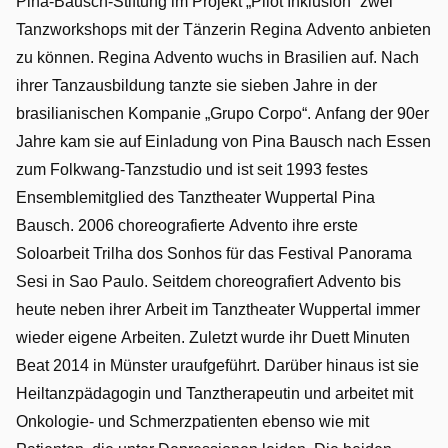
Pina-Bausch-Stiftung im Projekt „Pilot Inklusion“ zwei
21.5
Tanzworkshops mit der Tänzerin Regina Advento anbieten
und
1.6.
zu können. Regina Advento wuchs in Brasilien auf. Nach
201
ihrer Tanzausbildung tanzte sie sieben Jahre in der
brasilianischen Kompanie „Grupo Corpo“. Anfang der 90er
Jahre kam sie auf Einladung von Pina Bausch nach Essen
zum Folkwang-Tanzstudio und ist seit 1993 festes
Ensemblemitglied des Tanztheater Wuppertal Pina
Bausch. 2006 choreografierte Advento ihre erste
Soloarbeit Trilha dos Sonhos für das Festival Panorama
Sesi in Sao Paulo. Seitdem choreografiert Advento bis
heute neben ihrer Arbeit im Tanztheater Wuppertal immer
wieder eigene Arbeiten. Zuletzt wurde ihr Duett Minuten
Beat 2014 in Münster uraufgeführt. Darüber hinaus ist sie
Heiltanzpädagogin und Tanztherapeutin und arbeitet mit
Onkologie- und Schmerzpatienten ebenso wie mit