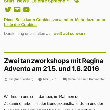
Start
News
Leichte Sprache
Twitter
E-
YouTube
Mail
Diese Seite kann Cookies verwenden. Mehr dazu unter
Liste der Cookies
.
Darstellung umschalten auf:
weiß auf schwarz
Zwei tanzworkshops mit Regina
Advento am 21.5. und 1.6. 2016
Veröffentlicht
zu
SiegfriedSaerberg
Mai 9, 2016
Schreibe einen Kommentar
von
Zwe
tan
mit
Wir freuen uns sehr darüber, im Rahmen der
Reg
Zusammenarbeit mit der Bundeskunsthalle Bonn und der
Adv
am