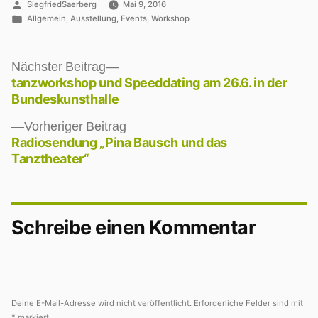
Veröffentlicht
SiegfriedSaerberg
Mai 9, 2016
von
Veröffentlicht
Allgemein
,
Ausstellung
,
Events
,
Workshop
unter
Nächster
Nächster Beitrag
Beitrag:
tanzworkshop und Speeddating am 26.6. in der
Beitragsnavigation
Bundeskunsthalle
Vorheriger
Vorheriger Beitrag
Beitrag:
Radiosendung „Pina Bausch und das
Tanztheater“
Schreibe einen Kommentar
Deine E-Mail-Adresse wird nicht veröffentlicht.
Erforderliche Felder sind mit
*
markiert