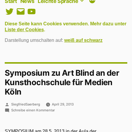
Start
News
Leichte Sprache
Twitter
E-
YouTube
Mail
Diese Seite kann Cookies verwenden. Mehr dazu unter
Liste der Cookies
.
Darstellung umschalten auf:
weiß auf schwarz
Symposium zu Art Blind an der
Kunsthochschule für Medien
Köln
Veröffentlicht
SiegfriedSaerberg
April 29, 2013
von
zu
Schreibe einen Kommentar
Symposium
zu
Art
SYMPOSIUM am 28.5. 2013 in der Aula der