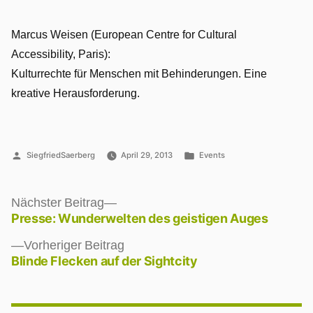
Marcus Weisen (European Centre for Cultural
Accessibility, Paris):
Kulturrechte für Menschen mit Behinderungen. Eine
kreative Herausforderung.
Veröffentlicht
Veröffentlicht
SiegfriedSaerberg
April 29, 2013
Events
von
unter
Nächster
Nächster Beitrag
Beitrag:
Presse: Wunderwelten des geistigen Auges
Beitragsnavigation
Vorheriger
Vorheriger Beitrag
Beitrag:
Blinde Flecken auf der Sightcity