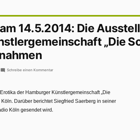
m 14.5.2014: Die Ausstel
stlergemeinschaft „Die S
fnahmen
zu
Schreibe einen Kommentar
Radiosendung
am
14.5.2014:
t Erotika der Hamburger Künstlergemeinschaft „Die
Die
Köln. Darüber berichtet Siegfried Saerberg in seiner
Ausstellung
der
adio Köln gesendet wird.
Hamburger
Künstlergemeinschaft
„Die
Schlumper!
im