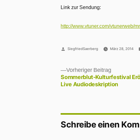
Link zur Sendung:
http://www.vtuner.com/vtunerweb
Veröffentlicht
SiegfriedSaerberg
März 28, 2014
von
Vorheriger
Vorheriger Beitrag
Beitrag:
Sommerblut-Kulturfestival Er
Beitragsnavigation
Live Audiodeskription
Schreibe einen Ko