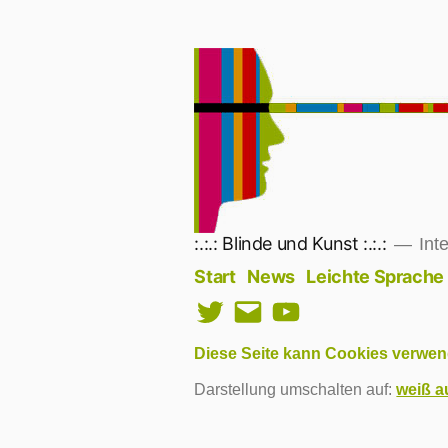
Zum
Inhalt
springen
:.:.: Blinde und Kunst :.:.:
Inte
Start
News
Leichte Sprache
Twitter
E-
YouTube
Mail
Diese Seite kann Cookies verwen
Darstellung umschalten auf:
weiß a