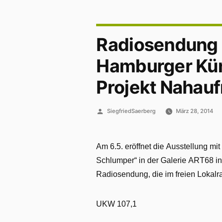
Radiosendung a
Hamburger Kün
Projekt Nahau
Veröffentlicht
SiegfriedSaerberg
März 28, 2014
von
Am 6.5. eröffnet die Ausstellung mi
Schlumper“ in der Galerie ART68 in 
Radiosendung, die im freien Lokalr
UKW 107,1