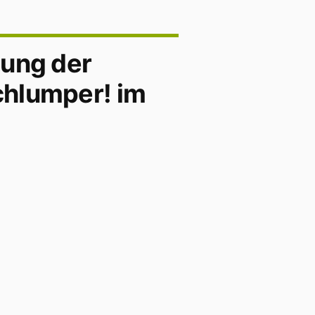
lung der
chlumper! im