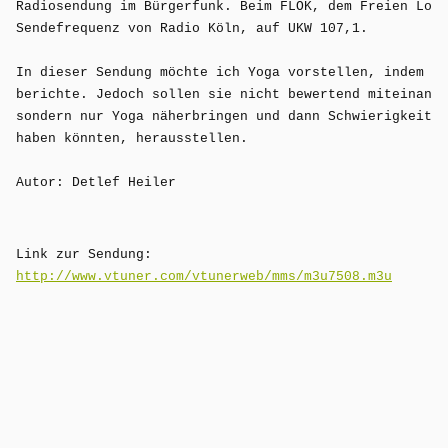
Radiosendung im Bürgerfunk. Beim FLOK, dem Freien Loka
Blinde
Sendefrequenz von Radio Köln, auf UKW 107,1.

anders?
In dieser Sendung möchte ich Yoga vorstellen, indem ic
berichte. Jedoch sollen sie nicht bewertend miteinande
sondern nur Yoga näherbringen und dann Schwierigkeiten
haben könnten, herausstellen.

Autor: Detlef Heiler
Link zur Sendung:
http://www.vtuner.com/vtunerweb/mms/m3u7508.m3u