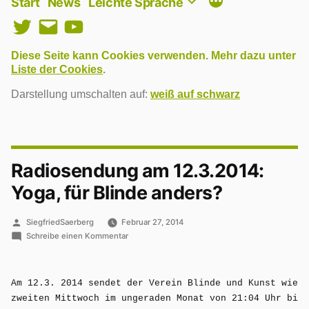
Start
News
Leichte Sprache
Twitter
E-
YouTube
Mail
Diese Seite kann Cookies verwenden. Mehr dazu unter
Liste der Cookies
.
Darstellung umschalten auf:
weiß auf schwarz
Radiosendung am 12.3.2014:
Yoga, für Blinde anders?
Veröffentlicht
SiegfriedSaerberg
Februar 27, 2014
von
zu
Schreibe einen Kommentar
Radiosendung
am
12.3.2014:
Am 12.3. 2014 sendet der Verein Blinde und Kunst wie j
Yoga,
zweiten Mittwoch im ungeraden Monat von 21:04 Uhr bis 
für