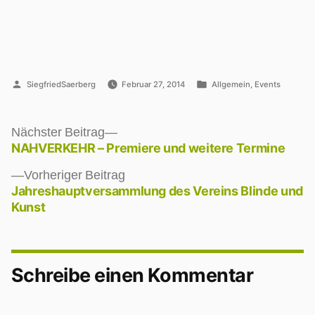
Veröffentlicht
Veröffentlicht
SiegfriedSaerberg
Februar 27, 2014
Allgemein
,
Events
von
unter
Nächster
Nächster Beitrag
Beitrag:
NAHVERKEHR – Premiere und weitere Termine
Beitragsnavigation
Vorheriger
Vorheriger Beitrag
Beitrag:
Jahreshauptversammlung des Vereins Blinde und
Kunst
Schreibe einen Kommentar