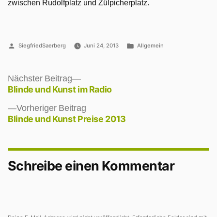
zwischen Rudolfplatz und Zülpicherplatz.
Veröffentlicht
Veröffentlicht
SiegfriedSaerberg
Juni 24, 2013
Allgemein
von
unter
Nächster
Nächster Beitrag
Beitrag:
Blinde und Kunst im Radio
Beitragsnavigation
Vorheriger
Vorheriger Beitrag
Beitrag:
Blinde und Kunst Preise 2013
Schreibe einen Kommentar