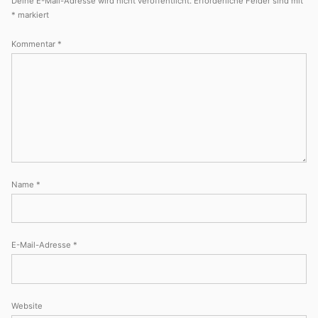
Deine E-Mail-Adresse wird nicht veröffentlicht.
Erforderliche Felder sind mit
*
markiert
Kommentar
*
Name
*
E-Mail-Adresse
*
Website