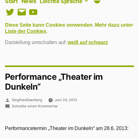
Start
News
Leichte Sprache
Twitter
E-
YouTube
Mail
Diese Seite kann Cookies verwenden. Mehr dazu unter
Liste der Cookies
.
Darstellung umschalten auf:
weiß auf schwarz
Performance „Theater im
Dunkeln“
Veröffentlicht
SiegfriedSaerberg
Juni 24, 2013
von
zu
Schreibe einen Kommentar
Performance
„Theater
im
Performancetermin „Theater im Dunkeln“ am 28.6. 2013:
Dunkeln“