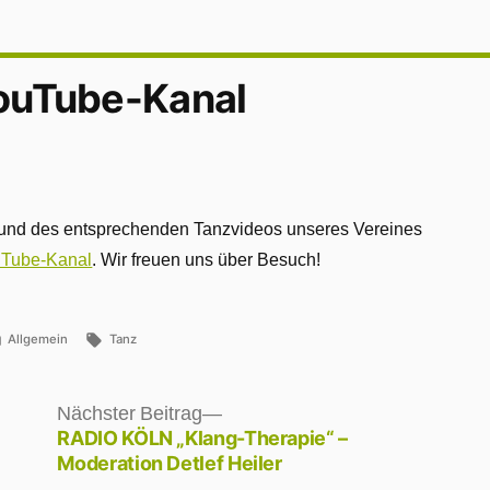
ouTube-Kanal
s und des entsprechenden Tanzvideos unseres Vereines
Tube-Kanal
. Wir freuen uns über Besuch!
Veröffentlicht
Schlagwörter:
Allgemein
Tanz
unter
Nächster
Nächster Beitrag
Beitrag:
RADIO KÖLN „Klang-Therapie“ –
Moderation Detlef Heiler