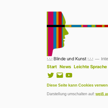
Zum
Inhalt
springen
:.:.: Blinde und Kunst :.:.:
Inte
Start
News
Leichte Sprache
Twitter
E-
YouTube
Mail
Diese Seite kann Cookies verwen
Darstellung umschalten auf:
weiß a