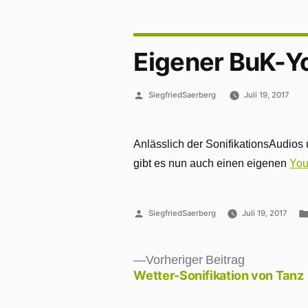
Eigener BuK-Y
Veröffentlicht
SiegfriedSaerberg
Juli 19, 2017
von
Anlässlich der SonifikationsAudio
gibt es nun auch einen eigenen
You
Veröffentlicht
SiegfriedSaerberg
Juli 19, 2017
von
Vorheriger
Vorheriger Beitrag
Beitrag:
Wetter-Sonifikation von Tanz
Beitragsnavigation