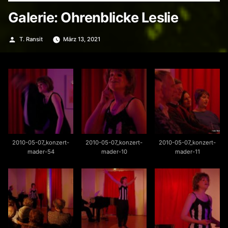
Galerie: Ohrenblicke Leslie
Veröffentlicht
T. Ransit
März 13, 2021
von
2010-05-07_konzert-
2010-05-07_konzert-
2010-05-07_konzert-
mader-54
mader-10
mader-11