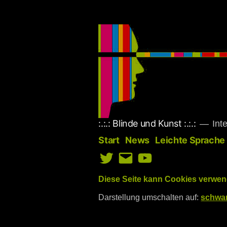
Zum
Inhalt
springen
:.:.: Blinde und Kunst :.:.:
Inte
Start
News
Leichte Sprache
Twitter
E-
YouTube
Mail
Diese Seite kann Cookies verwen
Darstellung umschalten auf:
schwar