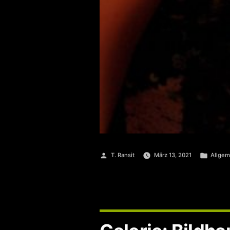
Veröffentlicht
Veröffe
T. Ransit
März 13, 2021
Allgem
von
unter